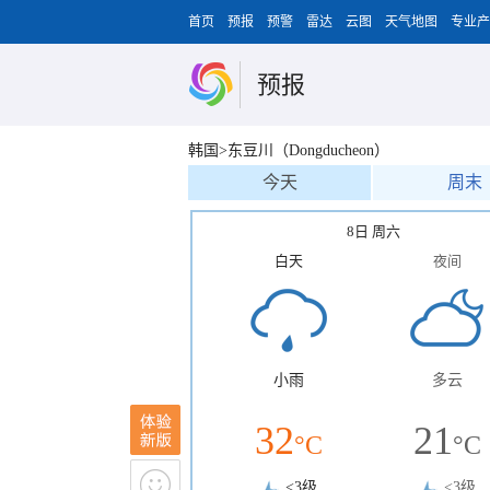
首页
预报
预警
雷达
云图
天气地图
专业产
预报
韩国>东豆川（Dongducheon）
今天
周末
8日 周六
白天
夜间
小雨
多云
32
21
°C
°C
<3级
<3级