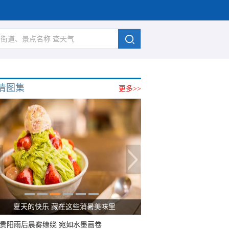
清图集
更多>>
广西南宁：盛夏里的“绿野仙踪”
贵阳雨后晨雾缭绕 宛如水墨画卷