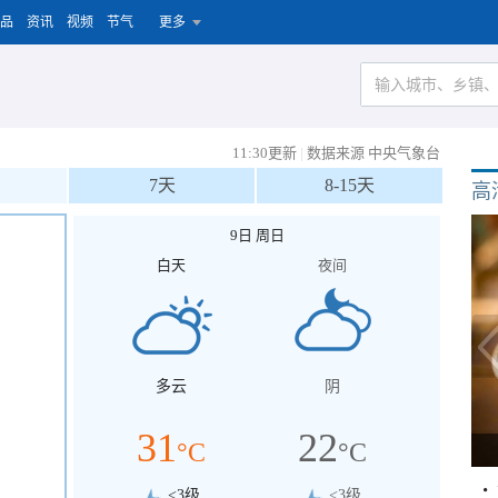
品
资讯
视频
节气
更多
11:30更新
|
数据来源 中央气象台
7天
8-15天
高
9日 周日
白天
夜间
多云
阴
31
22
°C
°C
<3级
<3级