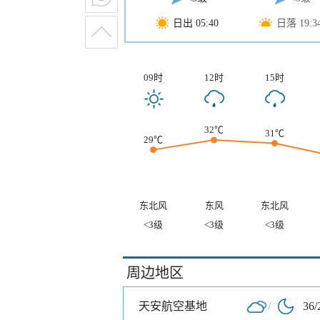
日出 05:40
日落 19:3
09时
12时
15时
32℃
31℃
29℃
东北风
东风
东北风
<3级
<3级
<3级
周边地区
天安航空基地
/
36/