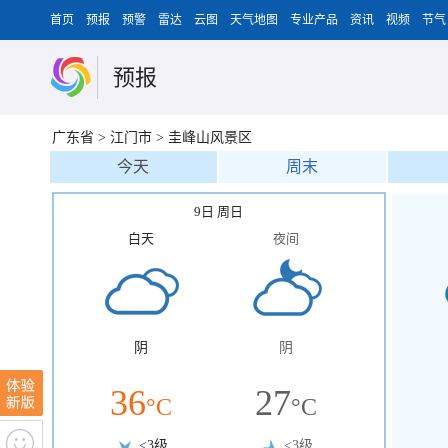
首页
预报
预警
雷达
云图
天气地图
专业产品
资讯
视频
节气
预报
广东省
>
江门市
>
圭峰山风景区
今天
周末
9日 周日
白天
夜间
阴
阴
36
27
°C
°C
<3级
<3级