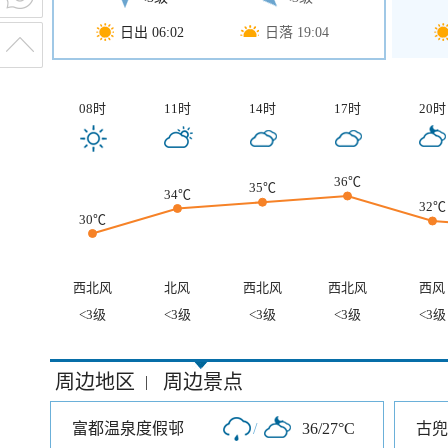
日出 06:02
日落 19:04
08时
11时
14时
17时
20时
36℃
35℃
34℃
32℃
30℃
西北风
北风
西北风
西北风
西风
<3级
<3级
<3级
<3级
<3级
周边地区
周边景点
|
富都温泉度假邨
/
36/27°C
古兜