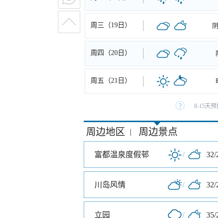
周三（19日）
周四（20日）
周五（21日）
8-15
周边地区
周边景点
|
富都温泉度假邨
/
32/
川岛风情
/
32/
立园
/
35/