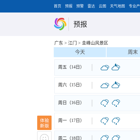
首页
预报
预警
雷达
云图
天气地图
专业产
预报
广东
>
江门
>
圭峰山风景区
今天
周末
周五（14日）
周六（15日）
周日（16日）
周一（17日）
周二（18日）