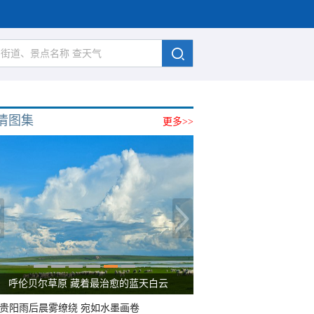
清图集
更多>>
呼伦贝尔草原 藏着最治愈的蓝天白云
贵阳雨后晨雾缭绕 宛如水墨画卷