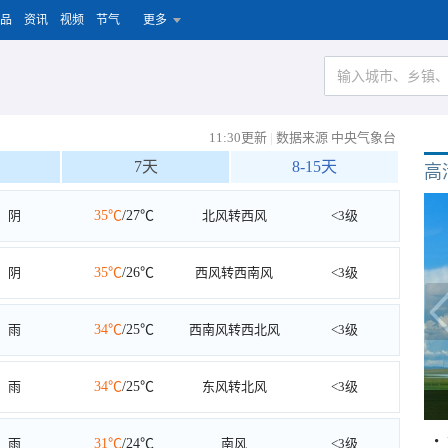
品
资讯
视频
节气
更多
11:30更新
|
数据来源 中央气象台
7天
8-15天
高
阴
35℃
/27℃
北风转西风
<3级
阴
35℃
/26℃
西风转西南风
<3级
雨
34℃
/25℃
西南风转西北风
<3级
雨
34℃
/25℃
东风转北风
<3级
雨
31℃
/24℃
南风
<3级