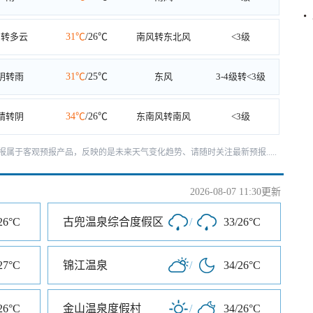
阴转多云
31℃
/26℃
南风转东北风
<3级
阴转雨
31℃
/25℃
东风
3-4级转<3级
晴转阴
34℃
/26℃
东南风转南风
<3级
天预报属于客观预报产品，反映的是未来天气变化趋势、请随时关注最新预报.....
2026-08-07 11:30更新
26°C
古兜温泉综合度假区
/
33/26°C
27°C
锦江温泉
/
34/26°C
26°C
金山温泉度假村
/
34/26°C