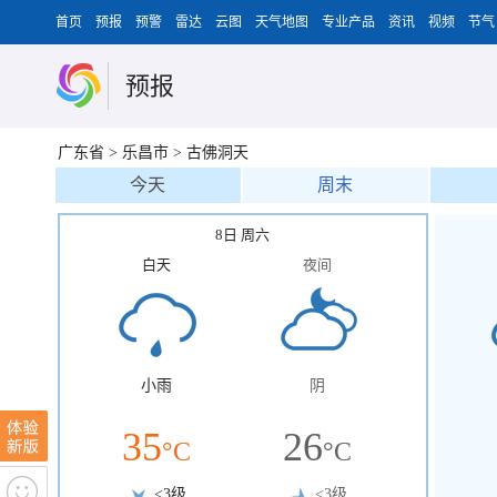
首页
预报
预警
雷达
云图
天气地图
专业产品
资讯
视频
节气
预报
广东省
>
乐昌市
>
古佛洞天
今天
周末
8日 周六
白天
夜间
小雨
阴
35
26
°C
°C
<3级
<3级