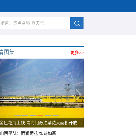
清图集
更多>>
金色花海上线 青海门源油菜花大面积开放
山西平陆：雨润荷花 如诗如画