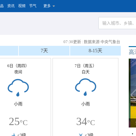
品
资讯
视频
节气
更多
07:30更新
|
数据来源 中央气象台
7天
8-15天
高
6日（周四）
7日（周五）
夜间
白天
小雨
小雨
25
34
°C
°C
<3级
<3级