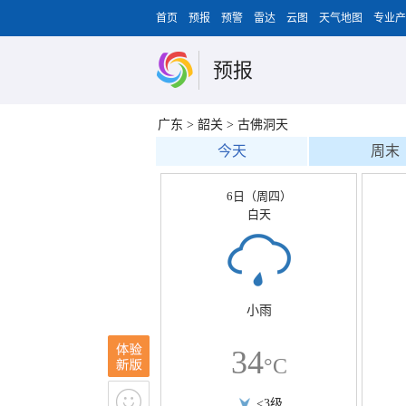
首页
预报
预警
雷达
云图
天气地图
专业产
预报
广东
>
韶关
>
古佛洞天
今天
周末
6日（周四）
白天
小雨
34
°C
<3级