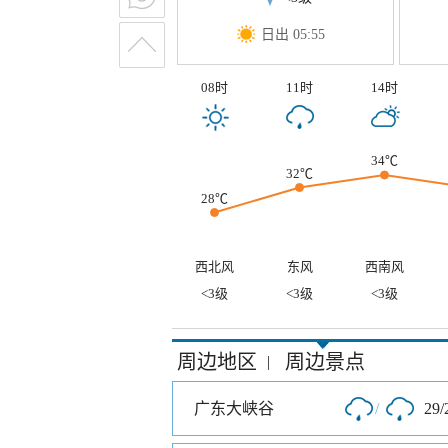
日出 05:55
08时
11时
14时
34℃
32℃
28℃
西北风
东风
西南风
<3级
<3级
<3级
周边地区
周边景点
|
广东大峡谷
/
29/