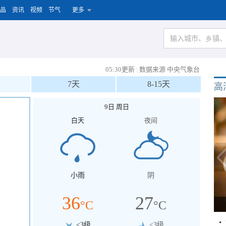
品
资讯
视频
节气
更多
05:30更新
|
数据来源 中央气象台
7天
8-15天
高
9日 周日
白天
夜间
小雨
阴
36
27
°C
°C
<3级
<3级