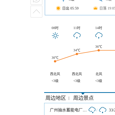
日出 05:59
日落 19:0
08时
11时
14时
36℃
34℃
30℃
西北风
西北风
北风
<3级
<3级
<3级
周边地区
周边景点
|
广州抽水蓄能电厂旅游度假区
/
33/