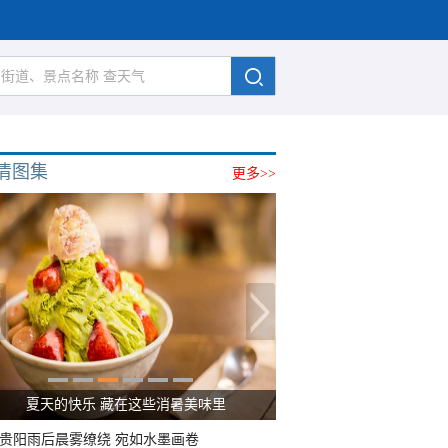
清图集
更多>>
夏天的快乐 藏在这些消暑美味里
贵阳雨后晨雾缭绕 宛如水墨画卷