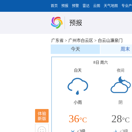
首页
预报
预警
雷达
云图
天气地图
专业产
预报
广东省
>
广州市白云区
>
白云山濂泉门
今天
周末
8日 周六
白天
夜间
小雨
阴
36
28
°C
°C
<3级
<3级