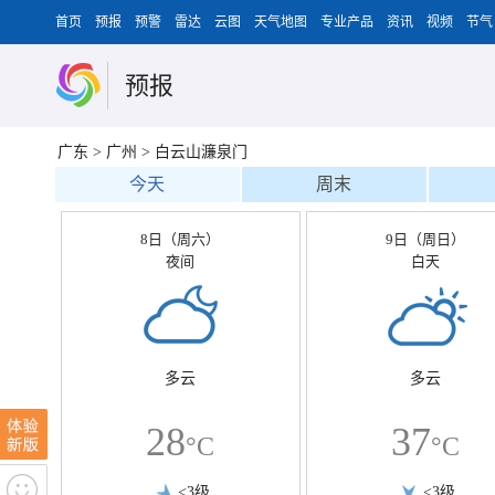
首页
预报
预警
雷达
云图
天气地图
专业产品
资讯
视频
节气
预报
广东
>
广州
>
白云山濂泉门
今天
周末
8日（周六）
9日（周日）
夜间
白天
多云
多云
28
37
°C
°C
<3级
<3级