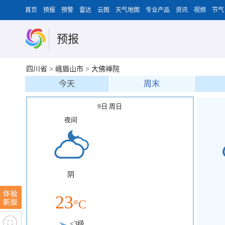
首页
预报
预警
雷达
云图
天气地图
专业产品
资讯
视频
节气
预报
四川省
>
峨眉山市
>
大佛禅院
今天
周末
9日 周日
夜间
阴
23
°C
<3级