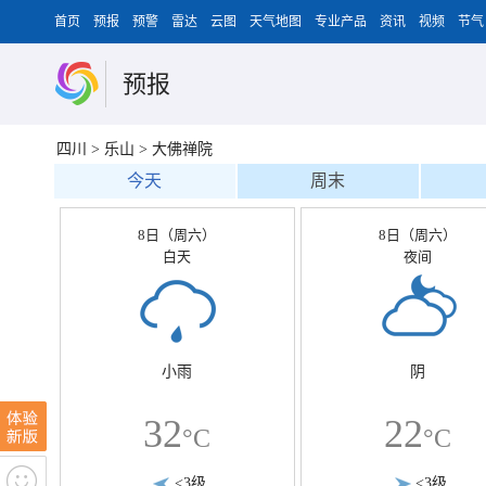
首页
预报
预警
雷达
云图
天气地图
专业产品
资讯
视频
节气
预报
四川
>
乐山
>
大佛禅院
今天
周末
8日（周六）
8日（周六）
白天
夜间
小雨
阴
32
22
°C
°C
<3级
<3级