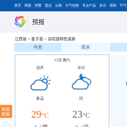
首页
预报
预警
雷达
云图
天气地图
专业产品
资讯
视频
节气
预报
江西省
>
星子县
>
浴花园特色温泉
今天
周末
15日 周六
白天
夜间
多云
阴
29
23
°C
°C
<3级
<3级