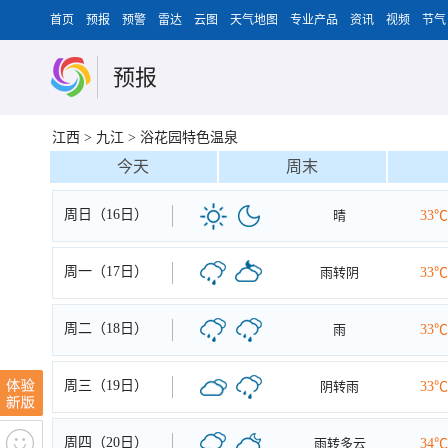
首页
预报
预警
雷达
云图
天气地图
专业产品
资讯
视频
节气
预报
江西
>
九江
>
浴花园特色温泉
今天
周末
周日（16日）
晴
33℃
周一（17日）
雨转阴
33℃
周二（18日）
雨
33℃
周三（19日）
阴转雨
33℃
周四（20日）
雨转多云
34℃