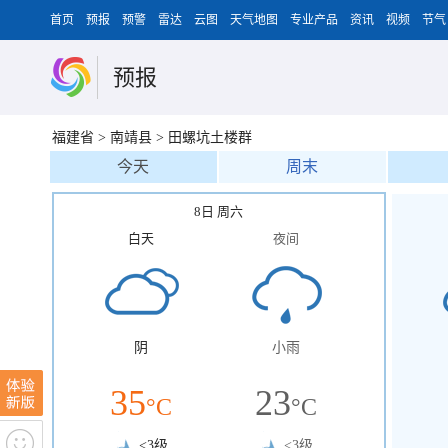
首页
预报
预警
雷达
云图
天气地图
专业产品
资讯
视频
节气
预报
福建省
>
南靖县
>
田螺坑土楼群
今天
周末
8日 周六
白天
夜间
阴
小雨
35
23
°C
°C
<3级
<3级