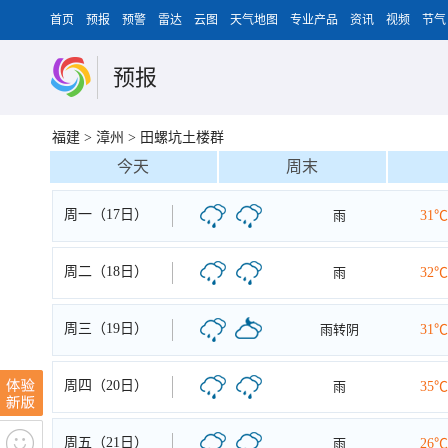
首页
预报
预警
雷达
云图
天气地图
专业产品
资讯
视频
节气
预报
福建
>
漳州
>
田螺坑土楼群
今天
周末
周一（17日）
雨
31℃
周二（18日）
雨
32℃
周三（19日）
雨转阴
31℃
周四（20日）
雨
35℃
周五（21日）
雨
26℃