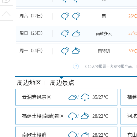
周六（22日）
雨
26℃
周日（23日）
雨转多云
27℃
周一（24日）
雨转阴
30℃
8-15天预报属于客观预报产品，
周边地区
周边景点
|
云洞岩风景区
/
35/27°C
福建土楼(南靖)景区
/
28/22°C
河坑
南欧土楼群
/
28/22°C
东山