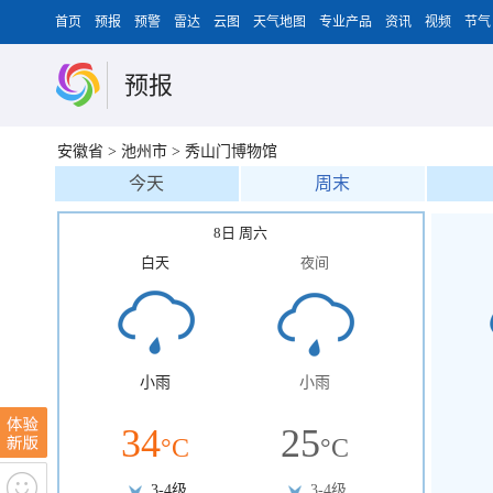
首页
预报
预警
雷达
云图
天气地图
专业产品
资讯
视频
节气
预报
安徽省
>
池州市
>
秀山门博物馆
今天
周末
8日 周六
白天
夜间
小雨
小雨
34
25
°C
°C
3-4级
3-4级