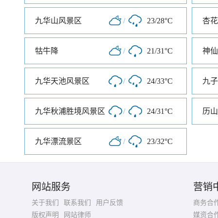
九华山风景区
/
23/28°C
杏花
牯牛降
/
21/31°C
神仙
九华天池风景区
/
24/33°C
九子
九华秋浦胜境风景区
/
24/31°C
历山
九华漂流景区
/
23/32°C
网站服务
营销
关于我们
联系我们
用户反馈
商务合
版权声明
网站律师
媒资合