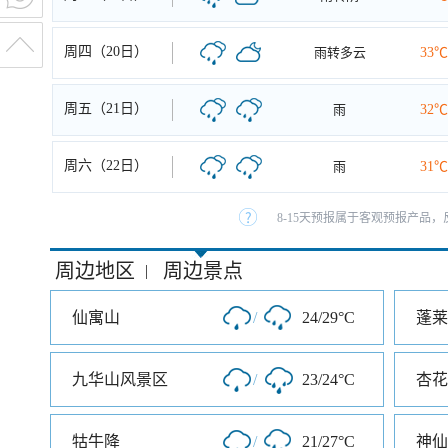
周四（20日）
雨转多云
33℃
周五（21日）
雨
32℃
周六（22日）
雨
31℃
8-15天预报属于客观预报产品，
周边地区
周边景点
|
仙寓山
/
24/29°C
蓬莱
九华山风景区
/
23/24°C
杏花
牯牛降
/
21/27°C
神仙