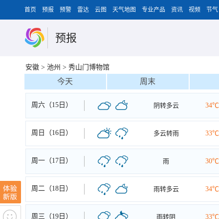
首页
预报
预警
雷达
云图
天气地图
专业产品
资讯
视频
节气
预报
安徽
>
池州
>
秀山门博物馆
今天
周末
周六（15日）
阴转多云
34℃
周日（16日）
多云转雨
33℃
周一（17日）
雨
30℃
周二（18日）
雨转多云
34℃
周三（19日）
雨转阴
33℃