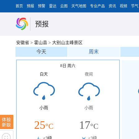
首页
预报
预警
雷达
云图
天气地图
专业产品
资讯
视频
节气
预报
安徽省
>
霍山县
>
大别山主峰景区
今天
周末
8日 周六
白天
夜间
小雨
小雨
25
17
°C
°C
<3级
<3级