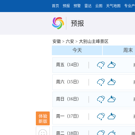
首页
预报
预警
雷达
云图
天气地图
专业产
预报
安徽
>
六安
>
大别山主峰景区
今天
周末
周五（14日）
周六（15日）
周日（16日）
周一（17日）
周二（18日）