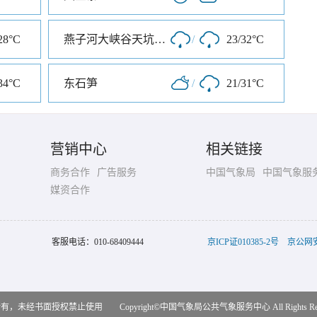
28°C
燕子河大峡谷天坑仙境
/
23/32°C
34°C
东石笋
/
21/31°C
营销中心
相关链接
商务合作
广告服务
中国气象局
中国气象服
媒资合作
客服电话：
010-68409444
京ICP证010385-2号
京公网安备
，未经书面授权禁止使用 Copyright©
中国气象局公共气象服务中心
All Rights R