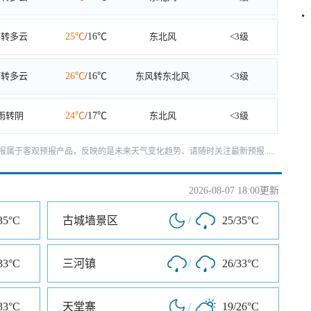
雨转多云
25℃
/16℃
东北风
<3级
雨转多云
26℃
/16℃
东风转东北风
<3级
雨转阴
24℃
/17℃
东北风
<3级
天预报属于客观预报产品，反映的是未来天气变化趋势、请随时关注最新预报.....
2026-08-07 18:00更新
35°C
古城墙景区
/
25/35°C
33°C
三河镇
/
26/33°C
33°C
天堂寨
/
19/26°C