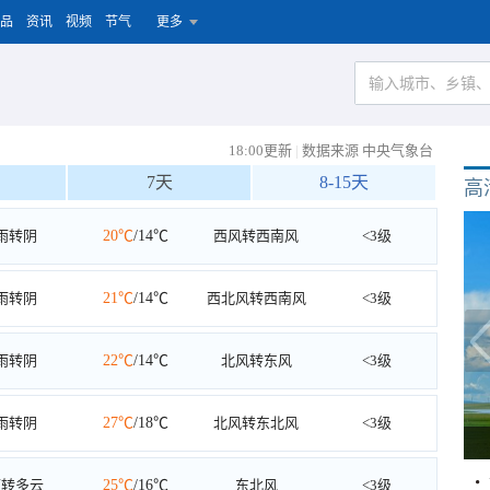
品
资讯
视频
节气
更多
18:00更新
|
数据来源 中央气象台
7天
8-15天
高
雨转阴
20℃
/14℃
西风转西南风
<3级
雨转阴
21℃
/14℃
西北风转西南风
<3级
雨转阴
22℃
/14℃
北风转东风
<3级
雨转阴
27℃
/18℃
北风转东北风
<3级
雨转多云
25℃
/16℃
东北风
<3级