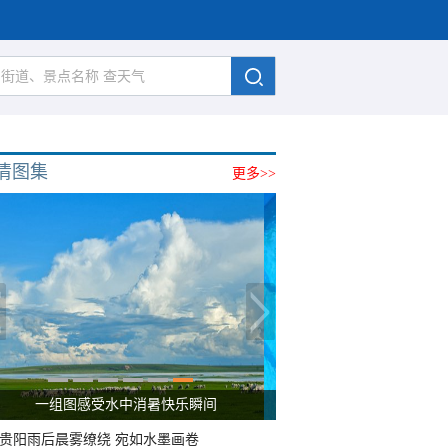
清图集
更多>>
一组图感受水中消暑快乐瞬间
贵阳雨后晨雾缭绕 宛如水墨画卷