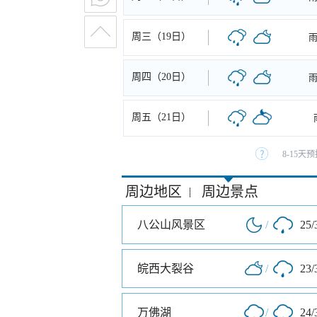
周三（19日）
周四（20日）
周五（21日）
8-15
周边地区
周边景点
|
八公山风景区
/
25/
皖西大裂谷
/
23/
万佛湖
/
24/