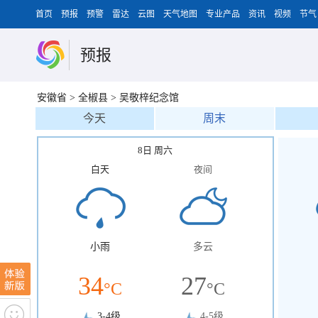
首页
预报
预警
雷达
云图
天气地图
专业产品
资讯
视频
节气
预报
安徽省
>
全椒县
>
吴敬梓纪念馆
今天
周末
8日 周六
白天
夜间
小雨
多云
34
27
°C
°C
3-4级
4-5级