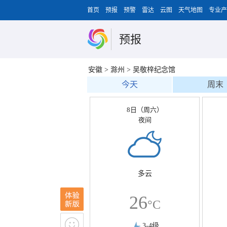
首页
预报
预警
雷达
云图
天气地图
专业产
预报
安徽
>
滁州
>
吴敬梓纪念馆
今天
周末
8日（周六）
夜间
多云
26
°C
3-4级