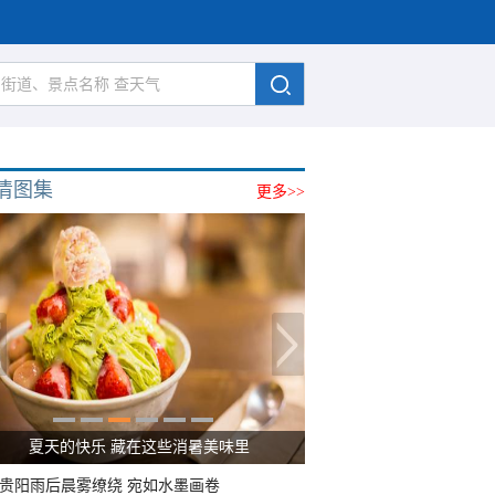
清图集
更多>>
夏天的快乐 藏在这些消暑美味里
贵阳雨后晨雾缭绕 宛如水墨画卷