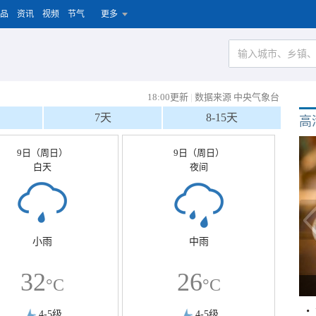
品
资讯
视频
节气
更多
18:00更新
|
数据来源 中央气象台
7天
8-15天
高
9日（周日）
9日（周日）
白天
夜间
小雨
中雨
32
26
°C
°C
4-5级
4-5级