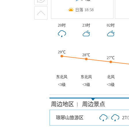
日落 18:58
20时
23时
02时
29℃
28℃
27℃
东北风
东北风
北风
<3级
<3级
<3级
周边地区
周边景点
|
琅琊山旅游区
/
27/