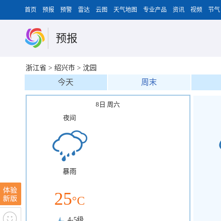
首页
预报
预警
雷达
云图
天气地图
专业产品
资讯
视频
节气
预报
浙江省
>
绍兴市
>
沈园
今天
周末
8日 周六
夜间
暴雨
25
°C
4-5级