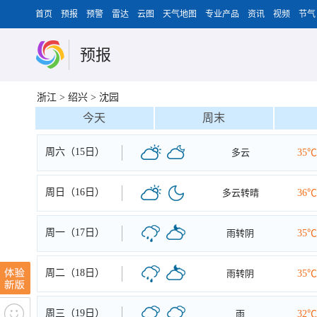
首页
预报
预警
雷达
云图
天气地图
专业产品
资讯
视频
节气
预报
浙江
>
绍兴
>
沈园
今天
周末
周六（15日）
多云
35℃
周日（16日）
多云转晴
36℃
周一（17日）
雨转阴
35℃
周二（18日）
雨转阴
35℃
周三（19日）
雨
32℃