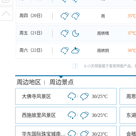
周四（20日）
雨
35℃
周五（21日）
雨转晴
37℃
周六（22日）
雨转阴
36℃
8-15天预报属于客观预报产品，
周边地区
周边景点
|
大佛寺风景区
/
30/25°C
周恩
西施故里风景区
/
30/25°C
东湖
华东国际珠宝城南大门
/
30/23°C
会稽