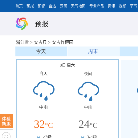
首页
预报
预警
雷达
云图
天气地图
专业产品
资讯
视频
节气
预报
浙江省
>
安吉县
>
安吉竹博园
今天
周末
8日 周六
白天
夜间
中雨
中雨
32
24
°C
°C
<3级
3-4级