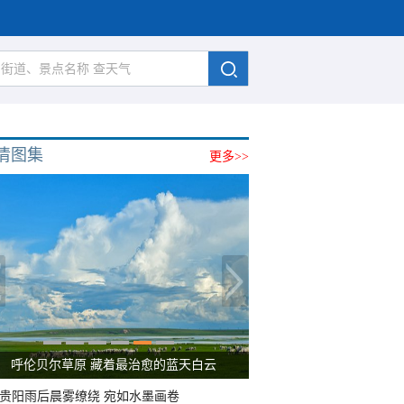
清图集
更多>>
呼伦贝尔草原 藏着最治愈的蓝天白云
贵阳雨后晨雾缭绕 宛如水墨画卷