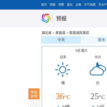
首页
预报
预警
雷达
云图
天气地图
专业产
预报
湖北省
>
孝昌县
>
观音湖风景区
今天
周末
8日 周六
白天
夜间
晴
阴
36
25
°C
°C
3-4级
3-4级