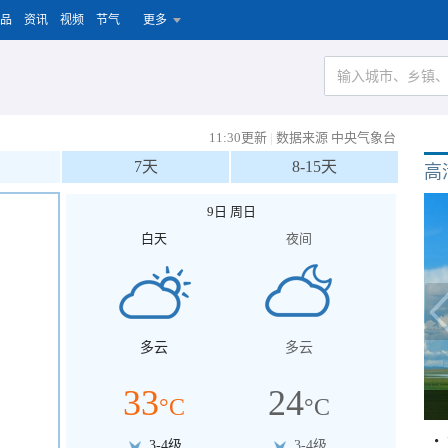
品
资讯
视频
节气
更多
11:30更新
|
数据来源 中央气象台
7天
8-15天
高
9日 周日
白天
夜间
多云
多云
33
24
°C
°C
3-4级
3-4级