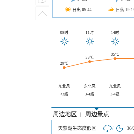
日出 05:44
日落 19:1
08时
11时
14时
35℃
33℃
29℃
东北风
东北风
东北风
<3级
3-4级
3-4级
周边地区
周边景点
|
天紫湖生态度假区
/
36/