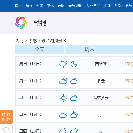
首页
预报
预警
雷达
云图
天气地图
专业产品
资讯
视频
节气
预报
湖北
>
孝感
>
观音湖风景区
今天
周末
周日（16日）
雨转晴
35℃
周一（17日）
多云
35℃
周二（18日）
晴转多云
35℃
周三（19日）
阴
35℃
周四（20日）
雨
33℃