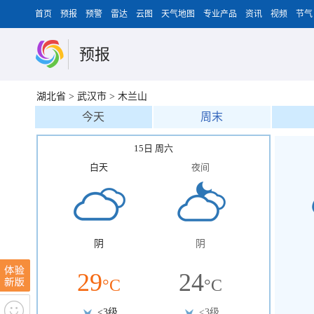
首页
预报
预警
雷达
云图
天气地图
专业产品
资讯
视频
节气
预报
湖北省
>
武汉市
>
木兰山
今天
周末
15日 周六
白天
夜间
阴
阴
29
24
°C
°C
<3级
<3级