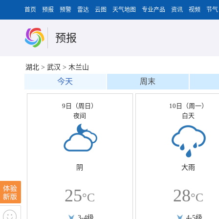
首页
预报
预警
雷达
云图
天气地图
专业产品
资讯
视频
节气
预报
湖北
>
武汉
>
木兰山
今天
周末
9日（周日）
10日（周一）
夜间
白天
阴
大雨
25
28
°C
°C
3-4级
4-5级