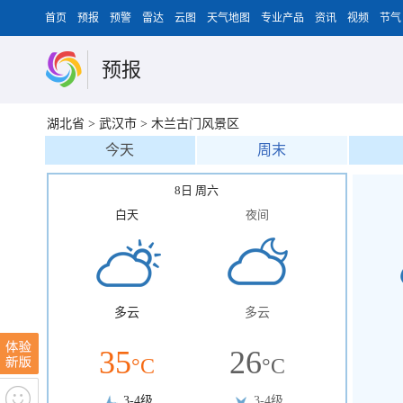
首页
预报
预警
雷达
云图
天气地图
专业产品
资讯
视频
节气
预报
湖北省
>
武汉市
>
木兰古门风景区
今天
周末
8日 周六
白天
夜间
多云
多云
35
26
°C
°C
3-4级
3-4级