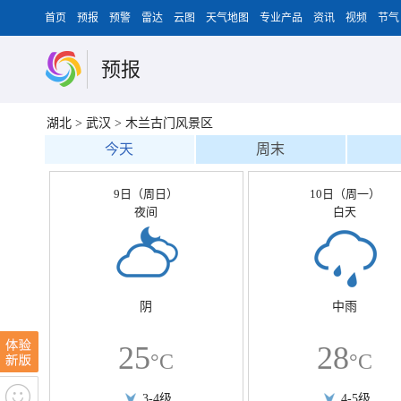
首页
预报
预警
雷达
云图
天气地图
专业产品
资讯
视频
节气
预报
湖北
>
武汉
>
木兰古门风景区
今天
周末
9日（周日）
10日（周一）
夜间
白天
阴
中雨
25
28
°C
°C
3-4级
4-5级