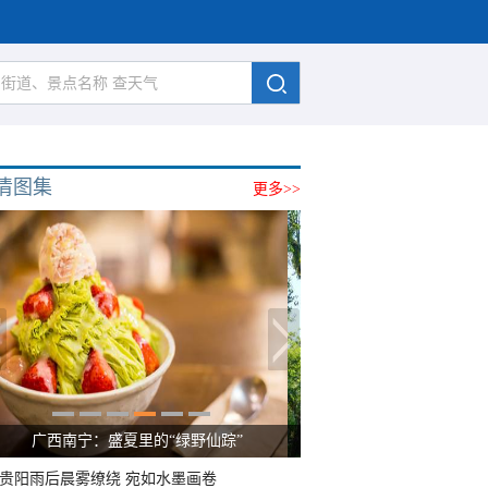
清图集
更多>>
广西南宁：盛夏里的“绿野仙踪”
贵阳雨后晨雾缭绕 宛如水墨画卷