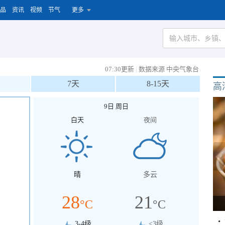
品
资讯
视频
节气
更多
07:30更新
|
数据来源 中央气象台
7天
8-15天
高
9日 周日
白天
夜间
晴
多云
28
21
°C
°C
3-4级
<3级