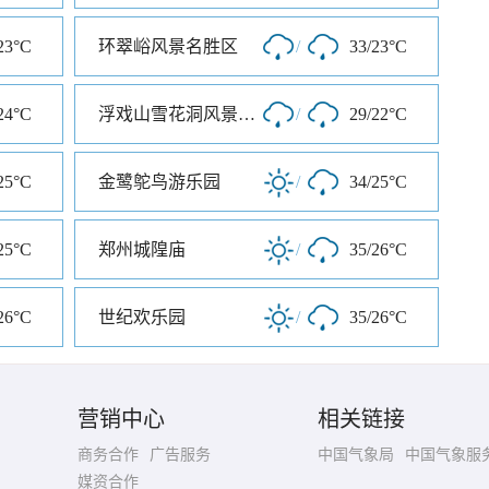
23°C
环翠峪风景名胜区
/
33/23°C
24°C
浮戏山雪花洞风景名胜区
/
29/22°C
25°C
金鹭鸵鸟游乐园
/
34/25°C
25°C
郑州城隍庙
/
35/26°C
26°C
世纪欢乐园
/
35/26°C
营销中心
相关链接
商务合作
广告服务
中国气象局
中国气象服
媒资合作