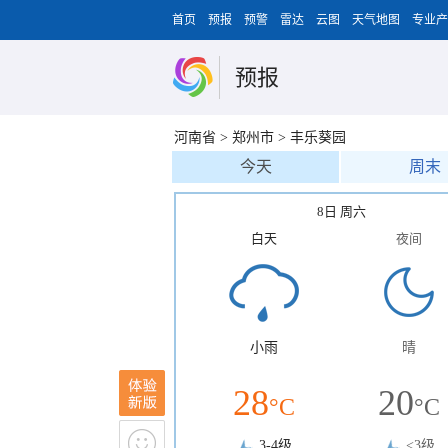
首页
预报
预警
雷达
云图
天气地图
专业产
预报
河南省
>
郑州市
>
丰乐葵园
今天
周末
8日 周六
白天
夜间
小雨
晴
28
20
°C
°C
3-4级
<3级