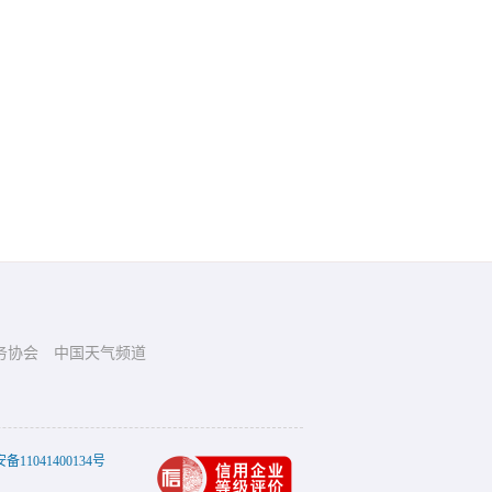
务协会
中国天气频道
11041400134号