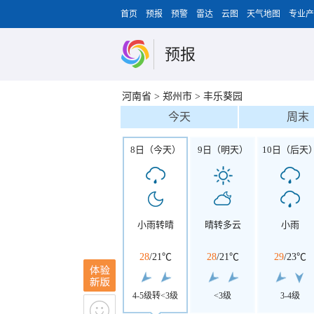
首页
预报
预警
雷达
云图
天气地图
专业产
预报
河南省
>
郑州市
>
丰乐葵园
今天
周末
8日（今天）
9日（明天）
10日（后天
小雨转晴
晴转多云
小雨
28
/
21℃
28
/
21℃
29
/
23℃
4-5级转<3级
<3级
3-4级