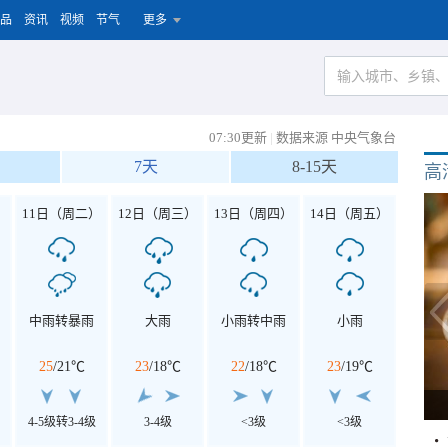
品
资讯
视频
节气
更多
07:30更新
|
数据来源 中央气象台
7天
8-15天
高
）
11日（周二）
12日（周三）
13日（周四）
14日（周五）
中雨转暴雨
大雨
小雨转中雨
小雨
25
/
21℃
23
/
18℃
22
/
18℃
23
/
19℃
4-5级转3-4级
3-4级
<3级
<3级