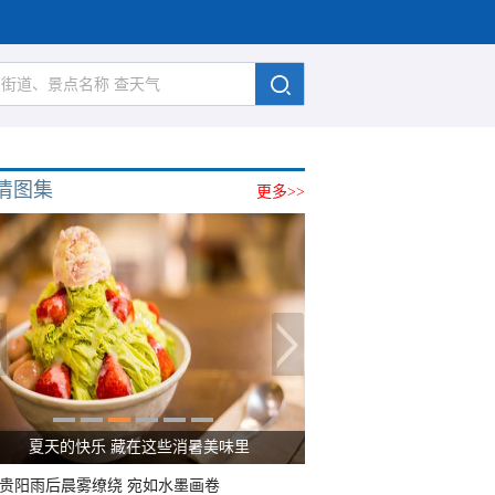
清图集
更多>>
夏天的快乐 藏在这些消暑美味里
贵阳雨后晨雾缭绕 宛如水墨画卷