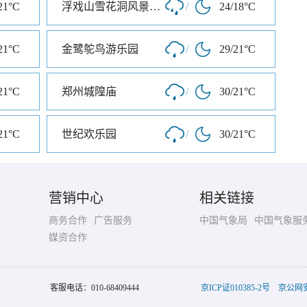
21°C
浮戏山雪花洞风景名胜区
/
24/18°C
21°C
金鹭鸵鸟游乐园
/
29/21°C
21°C
郑州城隍庙
/
30/21°C
21°C
世纪欢乐园
/
30/21°C
营销中心
相关链接
商务合作
广告服务
中国气象局
中国气象服
媒资合作
客服电话：
010-68409444
京ICP证010385-2号
京公网安备