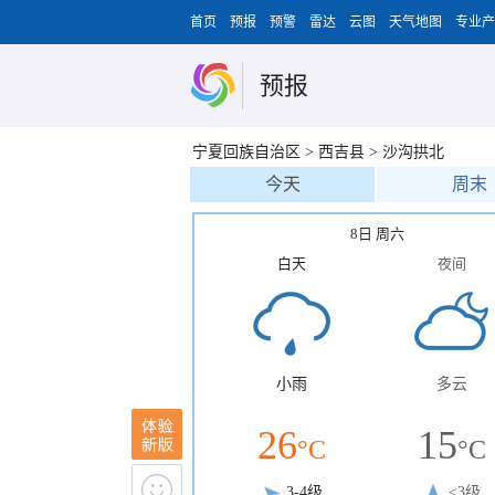
首页
预报
预警
雷达
云图
天气地图
专业产
预报
宁夏回族自治区
>
西吉县
>
沙沟拱北
今天
周末
8日 周六
白天
夜间
小雨
多云
26
15
°C
°C
3-4级
<3级