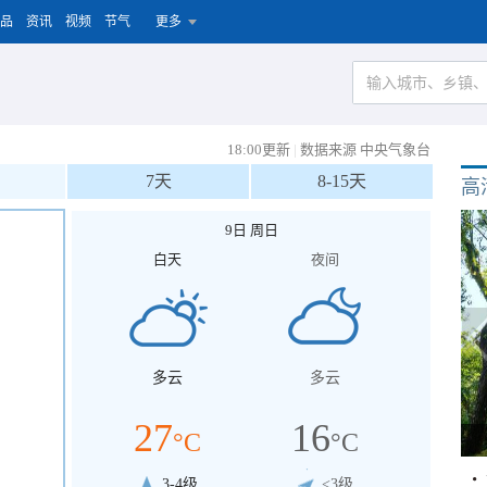
品
资讯
视频
节气
更多
18:00更新
|
数据来源 中央气象台
7天
8-15天
高
9日 周日
白天
夜间
多云
多云
27
16
°C
°C
3-4级
<3级