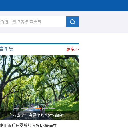
清图集
更多>>
广西南宁：盛夏里的“绿野仙踪”
贵阳雨后晨雾缭绕 宛如水墨画卷