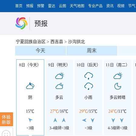
首页
预报
预警
雷达
云图
天气地图
专业产品
资讯
视频
节气
预报
宁夏回族自治区
>
西吉县
>
沙沟拱北
今天
周末
8日（今天）
9日（明天）
10日（后天）
11日（周二）
阴
多云
小雨
多云转晴
15℃
27℃
/
16℃
29℃
/
15℃
24℃
/
11℃
<3级
3-4级转<3级
<3级
4-5级转<3级