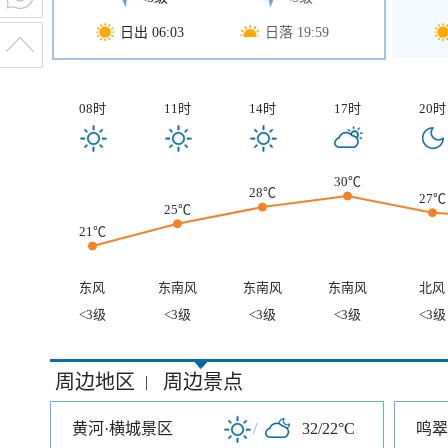
日出 06:03
日落 19:59
08时
11时
14时
17时
20时
30℃
28℃
27℃
25℃
21℃
东风
东南风
东南风
东南风
北风
<3级
<3级
<3级
<3级
<3级
周边地区
周边景点
|
黄河·横城景区
/
32/22°C
鸣翠