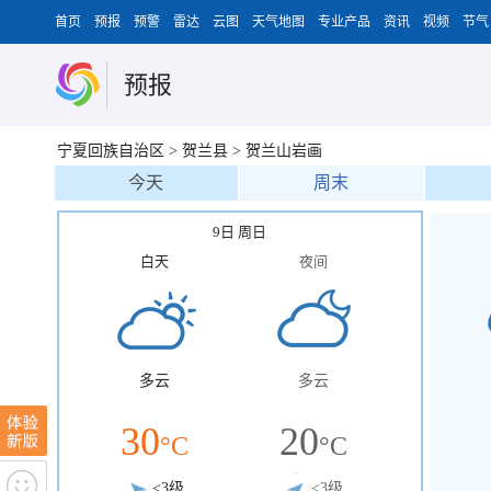
首页
预报
预警
雷达
云图
天气地图
专业产品
资讯
视频
节气
预报
宁夏回族自治区
>
贺兰县
>
贺兰山岩画
今天
周末
9日 周日
白天
夜间
多云
多云
30
20
°C
°C
<3级
<3级