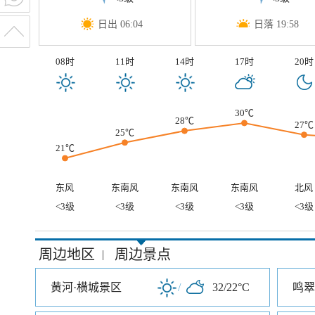
日出 06:04
日落 19:58
08时
11时
14时
17时
20时
30℃
28℃
27℃
25℃
21℃
东风
东南风
东南风
东南风
北风
<3级
<3级
<3级
<3级
<3级
周边地区
周边景点
|
黄河·横城景区
/
32/22°C
鸣翠