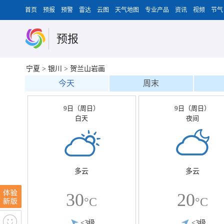
首页
预报
预警
雷达
云图
天气地图
专业产品
资讯
视频
节气
预报
宁夏
>
银川
>
贺兰山岩画
今天
周末
9日（周日）
9日（周日）
白天
夜间
多云
多云
30
20
°C
°C
<3级
<3级