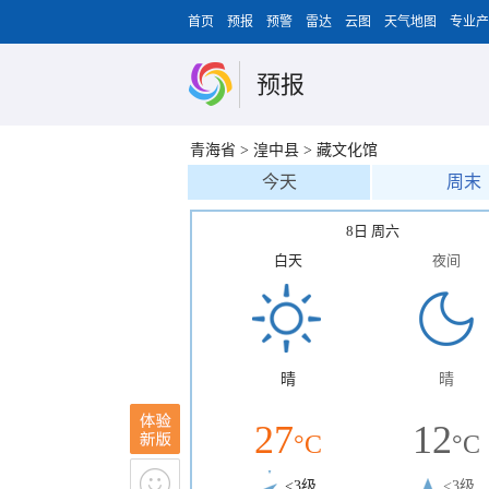
首页
预报
预警
雷达
云图
天气地图
专业产
预报
青海省
>
湟中县
>
藏文化馆
今天
周末
8日 周六
白天
夜间
晴
晴
27
12
°C
°C
<3级
<3级