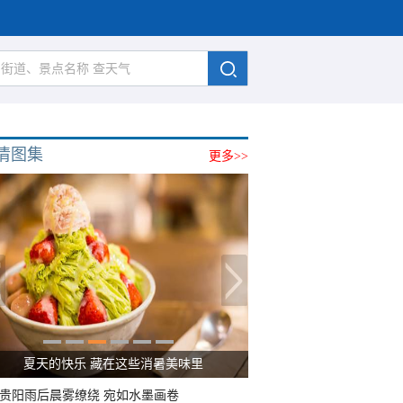
清图集
更多>>
夏天的快乐 藏在这些消暑美味里
贵阳雨后晨雾缭绕 宛如水墨画卷