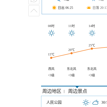
日出 06:25
日落 20:1
08时
11时
14时
25℃
20℃
15℃
西风
东北风
东北风
<3级
<3级
<3级
周边地区
周边景点
|
人民公园
/
30/