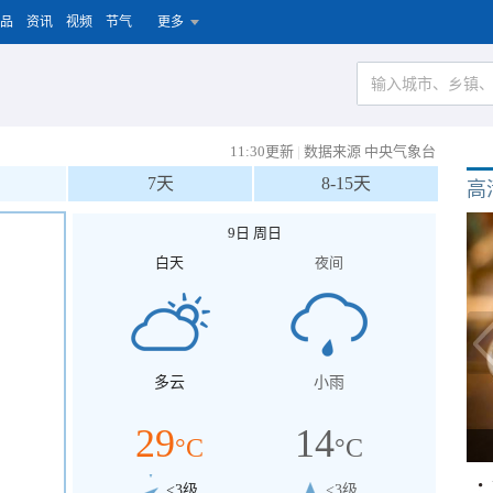
品
资讯
视频
节气
更多
11:30更新
|
数据来源 中央气象台
7天
8-15天
高
9日 周日
白天
夜间
多云
小雨
29
14
°C
°C
<3级
<3级