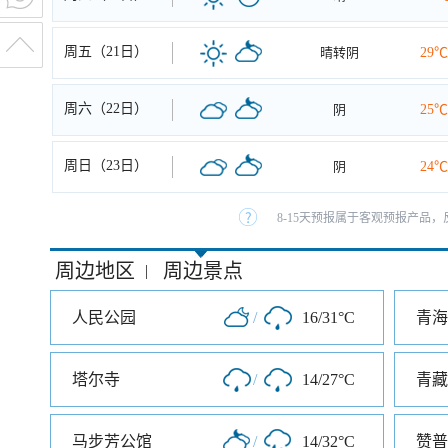
周五（21日）
晴转阴
29℃
周六（22日）
阴
25℃
周日（23日）
阴
24℃
8-15天预报属于客观预报产品，
周边地区
周边景点
|
人民公园
/
16/31°C
青海
塔尔寺
/
14/27°C
青藏
马步芳公馆
/
14/32°C
赞普