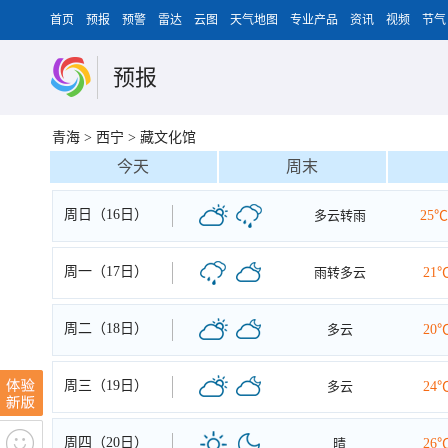
首页
预报
预警
雷达
云图
天气地图
专业产品
资讯
视频
节气
预报
青海
>
西宁
>
藏文化馆
今天
周末
周日（16日）
多云转雨
25℃
周一（17日）
雨转多云
21
周二（18日）
多云
20
周三（19日）
多云
24
周四（20日）
晴
26