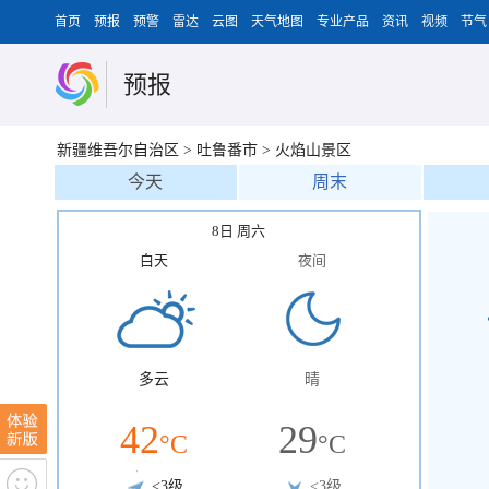
首页
预报
预警
雷达
云图
天气地图
专业产品
资讯
视频
节气
预报
新疆维吾尔自治区
>
吐鲁番市
>
火焰山景区
今天
周末
8日 周六
白天
夜间
多云
晴
42
29
°C
°C
<3级
<3级