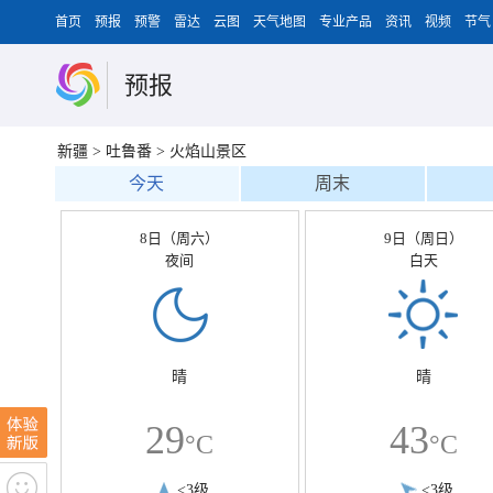
首页
预报
预警
雷达
云图
天气地图
专业产品
资讯
视频
节气
预报
新疆
>
吐鲁番
>
火焰山景区
今天
周末
8日（周六）
9日（周日）
夜间
白天
晴
晴
29
43
°C
°C
<3级
<3级