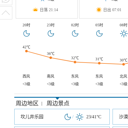
日落 21:14
日出 07:01
20时
23时
02时
05时
08时
42℃
36℃
32℃
31℃
30℃
西风
南风
东风
东风
北风
<3级
<3级
<3级
<3级
<3级
周边地区
周边景点
|
坎儿井乐园
/
23/41°C
沙漠