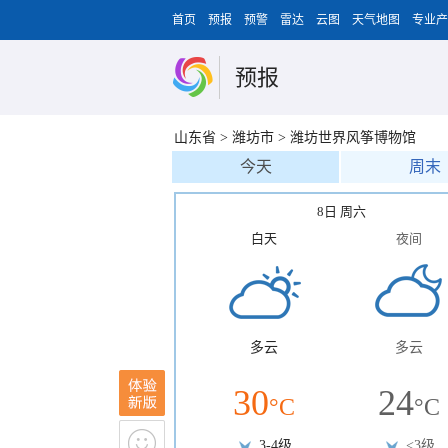
首页
预报
预警
雷达
云图
天气地图
专业产
预报
山东省
>
潍坊市
>
潍坊世界风筝博物馆
今天
周末
8日 周六
白天
夜间
多云
多云
30
24
°C
°C
3-4级
<3级