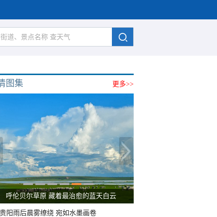
清图集
更多>>
呼伦贝尔草原 藏着最治愈的蓝天白云
贵阳雨后晨雾缭绕 宛如水墨画卷