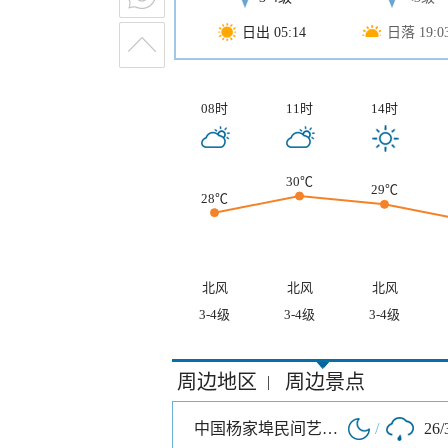
日出 05:14
日落 19:0
08时
11时
14时
30℃
29℃
28℃
北风
北风
北风
3-4级
3-4级
3-4级
周边地区
周边景点
|
中国杨家埠民间艺术大观园
/
26/