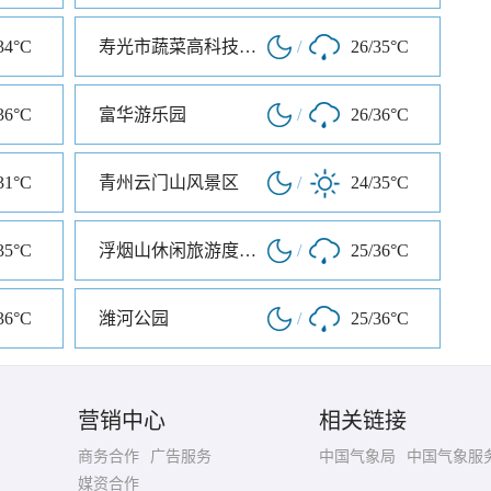
34°C
寿光市蔬菜高科技示范园
/
26/35°C
36°C
富华游乐园
/
26/36°C
31°C
青州云门山风景区
/
24/35°C
35°C
浮烟山休闲旅游度假区
/
25/36°C
36°C
潍河公园
/
25/36°C
营销中心
相关链接
商务合作
广告服务
中国气象局
中国气象服
媒资合作