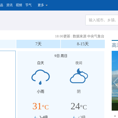
品
资讯
视频
节气
更多
18:00更新
|
数据来源 中央气象台
7天
8-15天
高
9日 周日
白天
夜间
小雨
阴
31
24
°C
°C
3-4级
<3级