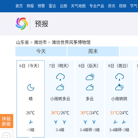
首页
预报
预警
雷达
云图
天气地图
专业产品
资讯
视频
节气
预报
山东省
>
潍坊市
>
潍坊世界风筝博物馆
今天
周末
6日（今天）
7日（明天）
8日（后天）
9日（周日）
晴
小雨转多云
多云
小雨转阴
26℃
36℃
/
26℃
30℃
/
24℃
31℃
/
24℃
<3级
3-4级
3-4级转<3级
3-4级转<3级