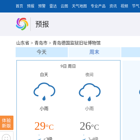
首页
预报
预警
雷达
云图
天气地图
专业产品
资讯
视频
节气
预报
山东省
>
青岛市
>
青岛德国监狱旧址博物馆
今天
周末
9日 周日
白天
夜间
小雨
小雨
29
26
°C
°C
<3级
3-4级