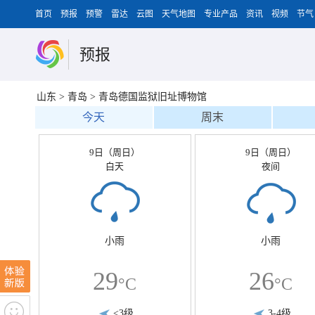
首页
预报
预警
雷达
云图
天气地图
专业产品
资讯
视频
节气
预报
山东
>
青岛
>
青岛德国监狱旧址博物馆
今天
周末
9日（周日）
9日（周日）
白天
夜间
小雨
小雨
29
26
°C
°C
<3级
3-4级