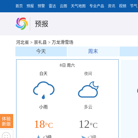
首页
预报
预警
雷达
云图
天气地图
专业产品
资讯
视频
节气
预报
河北省
>
崇礼县
>
万龙滑雪场
今天
周末
8日 周六
白天
夜间
小雨
多云
18
12
°C
°C
<3级
<3级