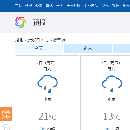
首页
预报
预警
雷达
云图
天气地图
专业产品
资讯
视频
节气
预报
河北
>
张家口
>
万龙滑雪场
今天
周末
7日（周五）
7日（周五）
白天
夜间
中雨
小雨
21
13
°C
°C
<3级
<3级