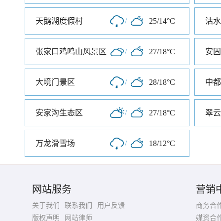
天鹅湖度假村
/
25/14°C
沽水
张家口鸡鸣山风景区
/
27/18°C
安固
大境门景区
/
28/18°C
中都
安家沟生态区
/
27/18°C
翠云
万龙滑雪场
/
18/12°C
网站服务
营销
关于我们
联系我们
用户反馈
商务合
版权声明
网站律师
媒资合