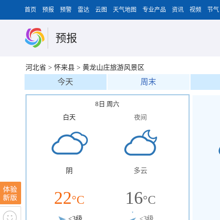
首页
预报
预警
雷达
云图
天气地图
专业产品
资讯
视频
节气
预报
河北省
>
怀来县
>
黄龙山庄旅游风景区
今天
周末
8日 周六
白天
夜间
阴
多云
22
16
°C
°C
<3级
<3级