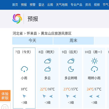
首页
预报
预警
雷达
云图
天气地图
专业产品
资讯
视频
节气
预报
河北省
>
怀来县
>
黄龙山庄旅游风景区
今天
周末
7日（今天）
8日（明天）
9日（后天）
10日（周一）
小雨
多云
多云转晴
晴转小雨
18℃
22℃
/
16℃
23℃
/
15℃
24℃
/
17℃
<3级
<3级
<3级
<3级