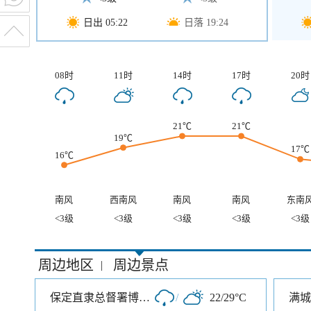
日出 05:22
日落 19:24
08时
11时
14时
17时
20时
21℃
21℃
19℃
17℃
16℃
南风
西南风
南风
南风
东南
<3级
<3级
<3级
<3级
<3级
周边地区
周边景点
|
保定直隶总督署博物馆
/
22/29°C
满城