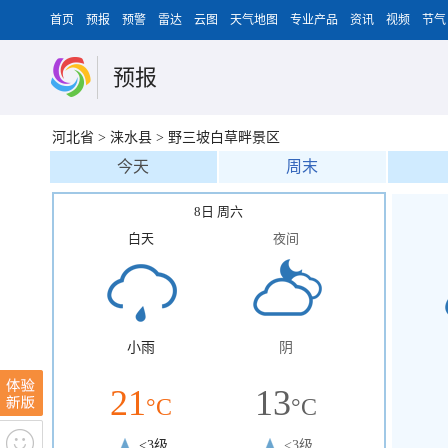
首页
预报
预警
雷达
云图
天气地图
专业产品
资讯
视频
节气
预报
河北省
>
涞水县
>
野三坡白草畔景区
今天
周末
8日 周六
白天
夜间
小雨
阴
21
13
°C
°C
<3级
<3级