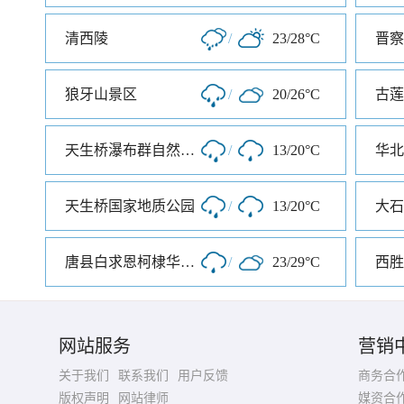
清西陵
/
23/28°C
狼牙山景区
/
20/26°C
古莲
天生桥瀑布群自然风景区
/
13/20°C
华北
天生桥国家地质公园
/
13/20°C
大石
唐县白求恩柯棣华纪念馆
/
23/29°C
西胜
网站服务
营销
关于我们
联系我们
用户反馈
商务合
版权声明
网站律师
媒资合