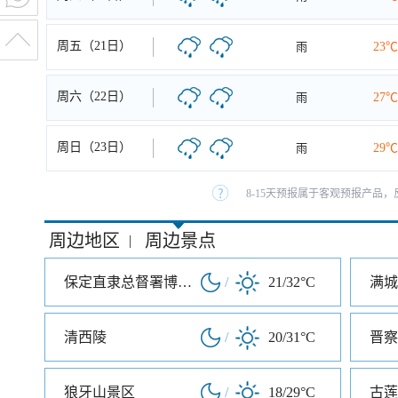
周五（21日）
雨
23℃
周六（22日）
雨
27℃
周日（23日）
雨
29℃
8-15天预报属于客观预报产品，
周边地区
周边景点
|
保定直隶总督署博物馆
/
21/32°C
满城
清西陵
/
20/31°C
狼牙山景区
/
18/29°C
古莲