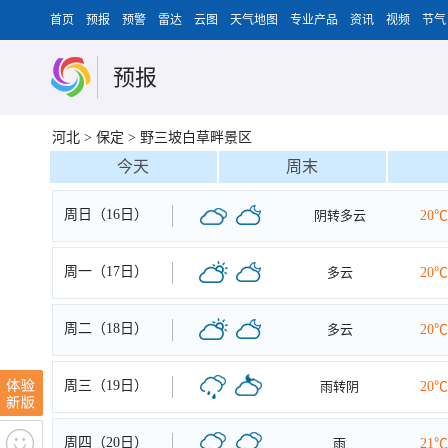
首页
预报
预警
雷达
云图
天气地图
专业产品
资讯
视频
节气
预报
河北
>
保定
>
野三坡白草畔景区
今天
周末
周日（16日）
阴转多云
20℃
周一（17日）
多云
20℃
周二（18日）
多云
20℃
周三（19日）
雨转阴
20℃
周四（20日）
雨
21℃