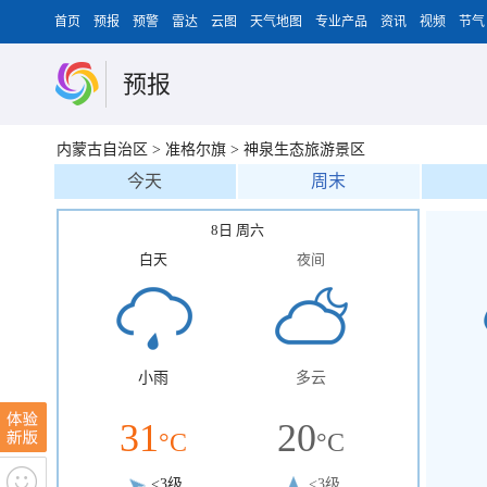
首页
预报
预警
雷达
云图
天气地图
专业产品
资讯
视频
节气
预报
内蒙古自治区
>
准格尔旗
>
神泉生态旅游景区
今天
周末
8日 周六
白天
夜间
小雨
多云
31
20
°C
°C
<3级
<3级