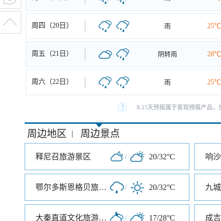
周四（20日）
雨
25℃
周五（21日）
阴转雨
28℃
周六（22日）
雨
25℃
8-15天预报属于客观预报产品，
周边地区
周边景点
|
释尼召旅游景区
/
20/32°C
响沙
鄂尔多斯恩格贝旅游区
/
20/32°C
九城
大秦直道文化旅游景区
/
17/28°C
成吉