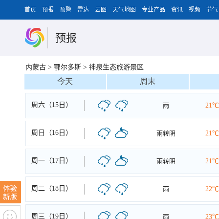
首页
预报
预警
雷达
云图
天气地图
专业产品
资讯
视频
节气
预报
内蒙古
>
鄂尔多斯
>
神泉生态旅游景区
今天
周末
周六（15日）
雨
21℃
周日（16日）
雨转阴
21℃
周一（17日）
雨转阴
21℃
周二（18日）
雨
22℃
周三（19日）
雨
23℃